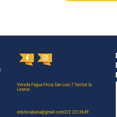
Vereda Fagua Finca San Luis 7 Sector la
Leonor
edutesabana@gmail.com
322 2212649