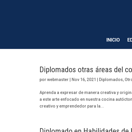
INICIO
E
Diplomados otras áreas del c
por
webmaster
|
Nov 16, 2021
|
Diplomados
,
Otr
Aprenda a expresar de manera creativa y origina
a este arte enfocado en nuestra cocina autóct
creativo y emprendedor para la...
Diplomado en Habilidades de 